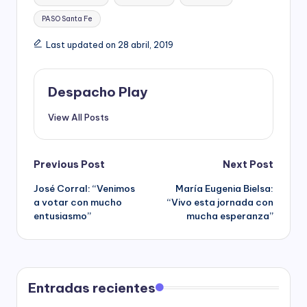
PASO Santa Fe
Last updated on 28 abril, 2019
Despacho Play
View All Posts
Post
Previous Post
Next Post
José Corral: “Venimos
María Eugenia Bielsa:
navigation
a votar con mucho
“Vivo esta jornada con
entusiasmo”
mucha esperanza”
Entradas recientes