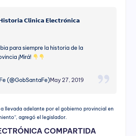
𝗮 𝗖𝗹𝗶́𝗻𝗶𝗰𝗮 𝗘𝗹𝗲𝗰𝘁𝗿𝗼́𝗻𝗶𝗰𝗮
ia para siempre la historia de la
vincia ¡Mirá!
 Fe (@GobSantaFe)
May 27, 2019
 llevada adelante por el gobierno provincial en
iento”, agregó el legislador.
LECTRÓNICA COMPARTIDA