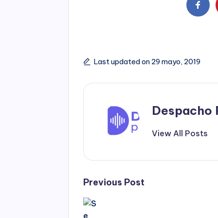
Last updated on 29 mayo, 2019
Despacho 
View All Posts
Post
Previous Post
navigation