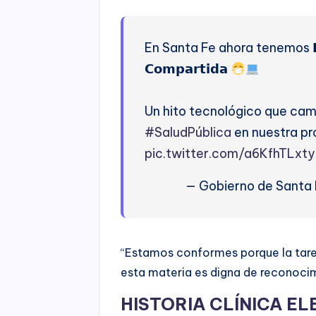
En Santa Fe ahora tenemos 𝗛𝗶𝘀𝘁𝗼𝗿
𝗖𝗼𝗺𝗽𝗮𝗿𝘁𝗶𝗱𝗮
Un hito tecnológico que camb
#SaludPública
en nuestra pro
pic.twitter.com/a6KfhTLxty
— Gobierno de Santa
“Estamos conformes porque la tarea
esta materia es digna de reconocim
HISTORIA CLÍNICA E