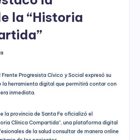
h
o
e la “Historia
P
artida”
l
a
19
y
l Frente Progresista Cívico y Social expresó su
e la herramienta digital que permitirá contar con
era inmediata.
e la provincia de Santa Fe oficializó el
toria Clínica Compartida”, una plataforma digital
fesionales de la salud consultar de manera online
itaria de los pacientes.