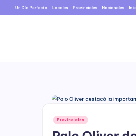
Un Día Perfecto
Locales
Provinciales
Nacionales
Int
Skip
to
content
Posted
Provinciales
in
Palo Oliver d