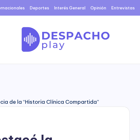
ernacionales
Deportes
Interés General
Opinión
Entrevistas
D
e
s
p
a
c
estacó la