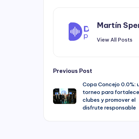
Martín Spe
View All Posts
Post
Previous Post
Copa Concejo 0.0%: 
navigation
torneo para fortalece
clubes y promover el
disfrute responsable