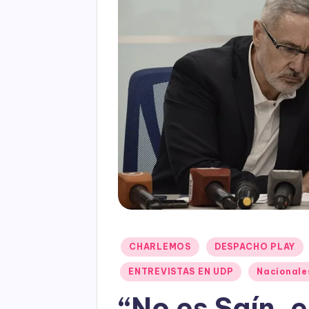
Posted
CHARLEMOS
DESPACHO PLAY
in
ENTREVISTAS EN UDP
Nacionale
“No es Saín, e