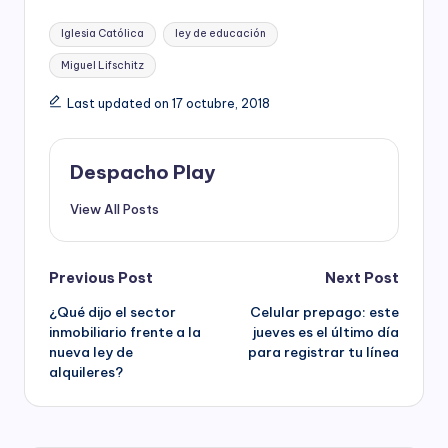
Tags:
Iglesia Católica
ley de educación
Miguel Lifschitz
Last updated on 17 octubre, 2018
Despacho Play
View All Posts
Post
Previous Post
Next Post
¿Qué dijo el sector
Celular prepago: este
navigation
inmobiliario frente a la
jueves es el último día
nueva ley de
para registrar tu línea
alquileres?