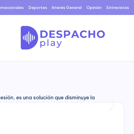
ernacionales
Deportes
Interés General
Opinión
Entrevistas
D
e
s
p
a
c