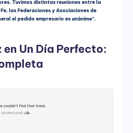
ores. Tuvimos distintas reuniones entre la
/
 Fe, las Federaciones y Asociaciones de
a
eral el pedido empresario es unánime”.
b
a
j
z en Un Día Perfecto:
o
p
completa
a
r
a
a
u
m
e
n
t