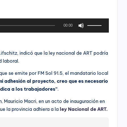
U
00:00
t
i
l
ifschitz, indicó que la ley nacional de ART podría
i
d laboral.
z
a
 que se emite por FM Sol 91.5, el mandatario local
l
i adhesión al proyecto, creo que es necesario
a
udica a los trabajadores”
.
s
ón, Mauricio Macri, en un acto de inauguración en
t
que la provincia adhiera a la
ley Nacional de ART.
e
c
l