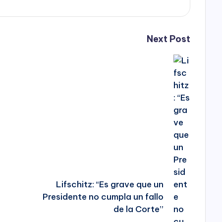
l
u
Next Post
m
e
n
.
Lifschitz: “Es grave que un
Presidente no cumpla un fallo
de la Corte”