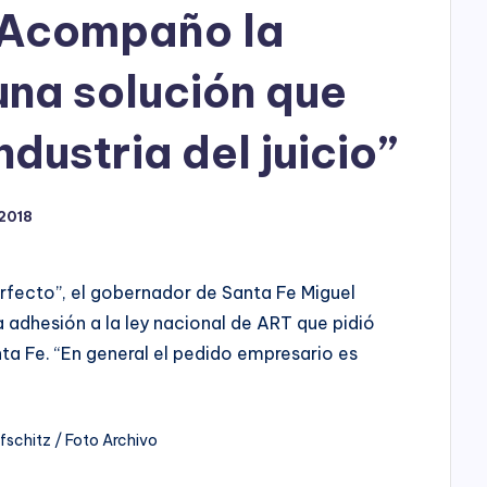
h
“Acompaño la
o
una solución que
P
l
ndustria del juicio”
a
 2018
y
erfecto”, el gobernador de Santa Fe Miguel
 adhesión a la ley nacional de ART que pidió
nta Fe. “En general el pedido empresario es
ifschitz / Foto Archivo