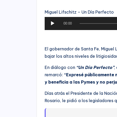
Miguel Lifschitz – Un Día Perfecto
R
00:00
e
p
r
El gobernador de Santa Fe, Miguel L
o
bajar los altos niveles de litigiosida
d
u
En diálogo con
“Un Día Perfecto”
,
c
remarcó:
“Expresé públicamente m
t
y beneficia a las Pymes y no perj
o
Días atrás el Presidente de la Naci
r
Rosario, le pidió a los legisladores 
d
e