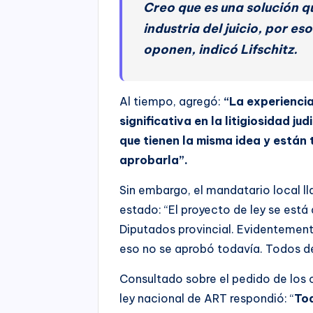
a
Creo que es una solución q
u
industria del juicio, por 
d
oponen, indicó Lifschitz.
i
o
Al tiempo, agregó:
“La experiencia
significativa en la litigiosidad j
que tienen la misma idea y están
aprobarla”.
Sin embargo, el mandatario local l
estado: “El proyecto de ley se est
Diputados provincial. Evidentement
eso no se aprobó todavía. Todos d
Consultado sobre el pedido de los 
ley nacional de ART respondió: “
Tod