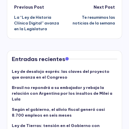
Post
Previous Post
Next Post
La “Ley de Historia
Te resumimos las
navigation
Clínica Digital” avanza
noticias de la semana
en la Legislatura
Entradas recientes
Ley de desalojo exprés: las claves del proyecto
que avanza en el Congreso
Brasil no repondrá a su embajador y rebaja la
relación con Argentina por los insultos de Milei a
Lula
Según el gobierno, el alivio fiscal generó casi
8.700 empleos en seis meses
Ley de Tierras: tensión en el Gobierno con