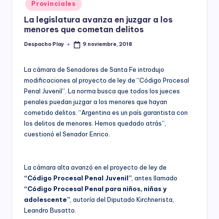
Posted
Provinciales
y
in
La legislatura avanza en juzgar a los
menores que cometan delitos
Despacho Play
9 noviembre, 2018
Posted
by
La cámara de Senadores de Santa Fe introdujo
modificaciones al proyecto de ley de “Código Procesal
Penal Juvenil”. La norma busca que todos los jueces
penales puedan juzgar a los menores que hayan
cometido delitos. “Argentina es un país garantista con
los delitos de menores. Hemos quedado atrás”,
cuestionó el Senador Enrico.
La cámara alta avanzó en el proyecto de ley de
“Código Procesal Penal Juvenil”
, antes llamado
“Código Procesal Penal para niños, niñas y
adolescente”
, autoría del Diputado Kirchnerista,
Leandro Busatto.