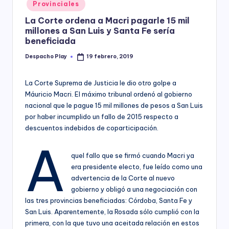
Posted
Provinciales
y
in
La Corte ordena a Macri pagarle 15 mil
millones a San Luis y Santa Fe sería
beneficiada
Despacho Play
19 febrero, 2019
Posted
by
La Corte Suprema de Justicia le dio otro golpe a
Máuricio Macri. El máximo tribunal ordenó al gobierno
nacional que le pague 15 mil millones de pesos a San Luis
por haber incumplido un fallo de 2015 respecto a
descuentos indebidos de coparticipación.
A
quel fallo que se firmó cuando Macri ya
era presidente electo, fue leído como una
advertencia de la Corte al nuevo
gobierno y obligó a una negociación con
las tres provincias beneficiadas: Córdoba, Santa Fe y
San Luis. Aparentemente, la Rosada sólo cumplió con la
primera, con la que tuvo una aceitada relación en estos