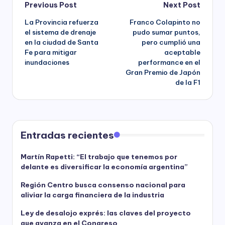
Post
Previous Post
Next Post
La Provincia refuerza
Franco Colapinto no
navigation
el sistema de drenaje
pudo sumar puntos,
en la ciudad de Santa
pero cumplió una
Fe para mitigar
aceptable
inundaciones
performance en el
Gran Premio de Japón
de la F1
Entradas recientes
Martín Rapetti: “El trabajo que tenemos por
delante es diversificar la economía argentina”
Región Centro busca consenso nacional para
aliviar la carga financiera de la industria
Ley de desalojo exprés: las claves del proyecto
que avanza en el Congreso