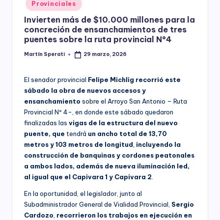
Posted
Provinciales
y
in
Invierten más de $10.000 millones para la
concreción de ensanchamientos de tres
puentes sobre la ruta provincial N°4
Martín Sperati
29 marzo, 2026
Posted
by
El senador provincial
Felipe Michlig recorrió este
sábado la obra de nuevos accesos y
ensanchamiento
sobre el Arroyo San Antonio – Ruta
Provincial Nº 4-, en donde este sábado quedaron
finalizadas las
vigas de la estructura del nuevo
puente, que
tendrá
un ancho total de 13,70
metros
y 103 metros de longitud
,
incluyendo la
construcción de banquinas y cordones peatonales
a ambos lados, además de nueva iluminación led,
al igual que el Capivara 1 y Capivara 2
.
En la oportunidad, el legislador, junto al
Subadministrador General de Vialidad Provincial,
Sergio
Cardozo
,
recorrieron los trabajos en ejecución en