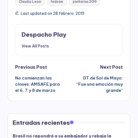
Claudio Leoni
festram
paritarias 2019
Last updated on 28 febrero, 2019
Despacho Play
View All Posts
Post
Previous Post
Next Post
No comienzan las
DT de Sol de Mayo:
navigation
clases: AMSAFE para
“Fue una emoción muy
el 6, 7 y 8 de marzo
grande”
Entradas recientes
Brasil no repondrá a su embajador y rebaja la