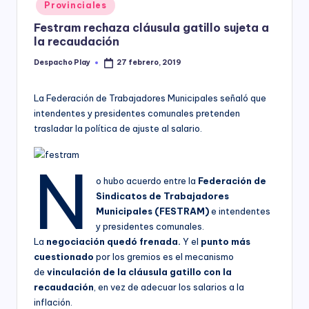
Posted
Provinciales
y
in
Festram rechaza cláusula gatillo sujeta a
la recaudación
Despacho Play
27 febrero, 2019
Posted
by
La Federación de Trabajadores Municipales señaló que
intendentes y presidentes comunales pretenden
trasladar la política de ajuste al salario.
N
o hubo acuerdo entre la
Federación de
Sindicatos de Trabajadores
Municipales (FESTRAM)
e intendentes
y presidentes comunales.
La
negociación quedó frenada.
Y el
punto más
cuestionado
por los gremios es el mecanismo
de
vinculación de la cláusula gatillo con la
recaudación
, en vez de adecuar los salarios a la
inflación.