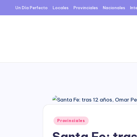
Un Día Perfecto
Locales
Provinciales
Nacionales
Int
Skip
to
content
Posted
Provinciales
in
Santa Fe: tra