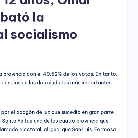
h
o
ebató la
P
l socialismo
l
a
9
y
a provincia con el 40.52% de los votos. En tanto,
endencias de las dos ciudades más importantes:
por el apagón de luz que sucedió en gran parte
de Santa Fe fue una de las cuatro provincia que
lamado electoral, al igual que San Luis, Formosa