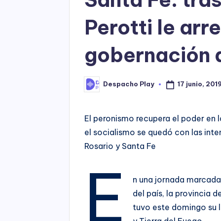
Perotti le arr
gobernación a
17 junio, 201
Despacho Play
Posted
by
El peronismo recupera el poder en l
el socialismo se quedó con las int
Rosario y Santa Fe
E
n una jornada marcada 
del país, la provincia 
tuvo este domingo su l
y Tierra del Fuego.