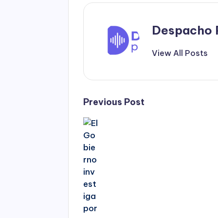
Despacho 
View All Posts
Post
Previous Post
navigation