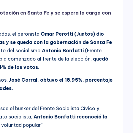
votación en Santa Fe y se espera la carga con
das, el peronista
Omar Perotti (Juntos) dio
ias y se queda con la gobernación de Santa Fe
ato del socialismo
Antonio Bonfatti
(Frente
abía comenzado al frente de la elección,
quedó
4% de los votos
.
mos,
José Corral, obtuvo el 18,95%, porcentaje
tades.
de el bunker del Frente Socialista Cívico y
ato socialista,
Antonio Bonfatti reconoció la
 voluntad popular”.