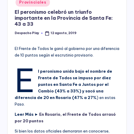
Posted
Provinciales
y
in
El peronismo celebró un triunfo
importante en la Provincia de Santa Fe:
43 a 33
Despacho Play
12 agosto, 2019
Posted
by
El Frente de Todos le ganó al gobierno por una diferencia
de 10 puntos según el escrutinio provisorio.
E
l peronismo unido bajo el nombre de
Frente de Todos se impuso por diez
puntos en Santa Fe a Juntos por el
Cambio (43% a 33%) y sacó una
diferencia de 20 en Rosario (47% a 27%
) en estas
Paso.
Leer Más ►
En Rosario, el Frente de Todos arrasó
por 20 puntos
Si bien los datos oficiales demoraron en conocerse,