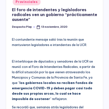
Posted
Provinciales
y
in
El foro de intendentes y legisladores
radicales ven un gobierno “prácticamente
ausente”
Despacho Play
13 noviembre, 2020
Posted
by
El contundente mensaje salió tras la reunión que
mantuvieron legisladores e intendentes de la UCR.
El interbloque de diputados y senadores de la UCR se
reunió con el Foro de Intendentes Radicales, a partir de
la difícil situación por la que vienen atravesando los
Municipios y Comunas de la Provincia de Santa Fe, ya
que “
los gobiernos locales no reciben fondos de
emergencia COVID-19 y deben pagar casi todo
desde sus propias arcas, lo cual se hace
imposible de sostener
” reflejaron.
Se recordó que, semanas atrás legisladores del