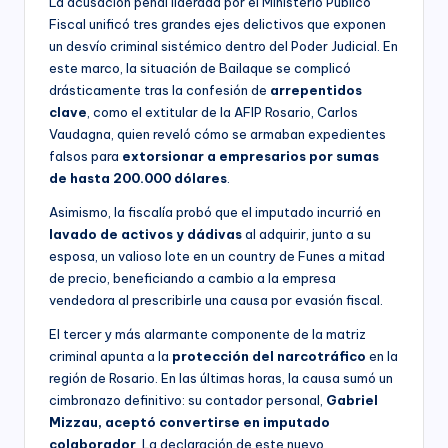
La acusación penal liderada por el Ministerio Público
Fiscal unificó tres grandes ejes delictivos que exponen
un desvío criminal sistémico dentro del Poder Judicial. En
este marco, la situación de Bailaque se complicó
drásticamente tras la confesión de
arrepentidos
clave
, como el extitular de la AFIP Rosario, Carlos
Vaudagna, quien reveló cómo se armaban expedientes
falsos para
extorsionar a empresarios por sumas
de hasta 200.000 dólares
.
Asimismo, la fiscalía probó que el imputado incurrió en
lavado de activos y dádivas
al adquirir, junto a su
esposa, un valioso lote en un country de Funes a mitad
de precio, beneficiando a cambio a la empresa
vendedora al prescribirle una causa por evasión fiscal.
El tercer y más alarmante componente de la matriz
criminal apunta a la
protección del narcotráfico
en la
región de Rosario. En las últimas horas, la causa sumó un
cimbronazo definitivo: su contador personal,
Gabriel
Mizzau, aceptó convertirse en imputado
colaborador
. La declaración de este nuevo