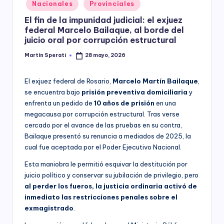
Posted
Nacionales
Provinciales
y
in
El fin de la impunidad judicial: el exjuez
federal Marcelo Bailaque, al borde del
juicio oral por corrupción estructural
Martín Sperati
28 mayo, 2026
Posted
by
El exjuez federal de Rosario,
Marcelo Martín Bailaque
,
se encuentra bajo
prisión preventiva domiciliaria
y
enfrenta un pedido de
10 años de prisión
en una
megacausa por corrupción estructural. Tras verse
cercado por el avance de las pruebas en su contra,
Bailaque presentó su renuncia a mediados de 2025, la
cual fue aceptada por el Poder Ejecutivo Nacional.
Esta maniobra le permitió esquivar la destitución por
juicio político y conservar su jubilación de privilegio, pero
al perder los fueros, la justicia ordinaria activó de
inmediato las restricciones penales sobre el
exmagistrado
.