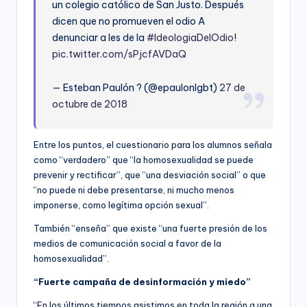
un colegio católico de San Justo. Después
dicen que no promueven el odio A
denunciar a les de la
#IdeologiaDelOdio
!
pic.twitter.com/sPjcfAVDaQ
— Esteban Paulón ? (@epaulonlgbt)
27 de
octubre de 2018
Entre los puntos, el cuestionario para los alumnos señala
como “verdadero” que “la homosexualidad se puede
prevenir y rectificar”, que “una desviación social” o que
“no puede ni debe presentarse, ni mucho menos
imponerse, como legítima opción sexual”.
También “enseña” que existe “una fuerte presión de los
medios de comunicación social a favor de la
homosexualidad”.
“Fuerte campaña de desinformación y miedo”
“En los últimos tiempos asistimos en toda la región a una