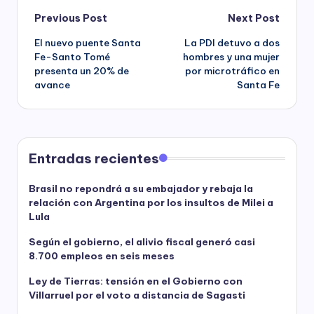
Post
Previous Post
Next Post
El nuevo puente Santa
La PDI detuvo a dos
navigation
Fe-Santo Tomé
hombres y una mujer
presenta un 20% de
por microtráfico en
avance
Santa Fe
Entradas recientes
Brasil no repondrá a su embajador y rebaja la
relación con Argentina por los insultos de Milei a
Lula
Según el gobierno, el alivio fiscal generó casi
8.700 empleos en seis meses
Ley de Tierras: tensión en el Gobierno con
Villarruel por el voto a distancia de Sagasti