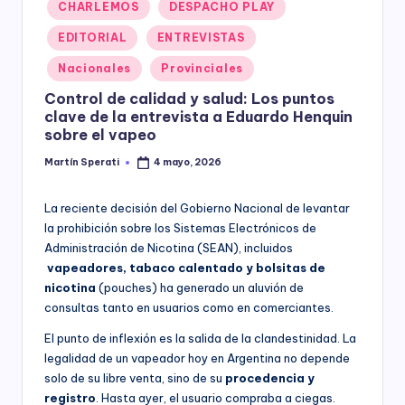
Posted
CHARLEMOS
DESPACHO PLAY
y
in
EDITORIAL
ENTREVISTAS
Nacionales
Provinciales
Control de calidad y salud: Los puntos
clave de la entrevista a Eduardo Henquin
sobre el vapeo
Martín Sperati
4 mayo, 2026
Posted
by
La reciente decisión del Gobierno Nacional de levantar
la prohibición sobre los Sistemas Electrónicos de
Administración de Nicotina (SEAN), incluidos
vapeadores, tabaco calentado y bolsitas de
nicotina
(pouches) ha generado un aluvión de
consultas tanto en usuarios como en comerciantes.
El punto de inflexión es la salida de la clandestinidad. La
legalidad de un vapeador hoy en Argentina no depende
solo de su libre venta, sino de su
procedencia y
registro
. Hasta ayer, el usuario compraba a ciegas.