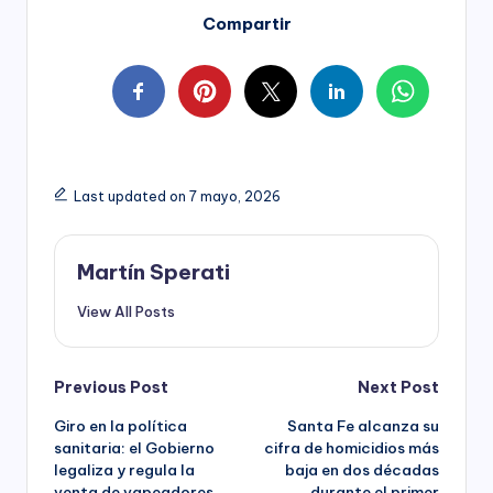
Compartir
Last updated on 7 mayo, 2026
Martín Sperati
View All Posts
Post
Previous Post
Next Post
Giro en la política
Santa Fe alcanza su
navigation
sanitaria: el Gobierno
cifra de homicidios más
legaliza y regula la
baja en dos décadas
venta de vapeadores
durante el primer