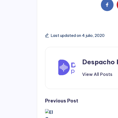
Last updated on 4 julio, 2020
Despacho 
View All Posts
Post
Previous Post
navigation