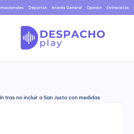
ernacionales
Deportes
Interés General
Opinión
Entrevistas
D
e
s
p
a
c