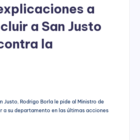
h
 explicaciones a
o
ncluir a San Justo
P
l
ontra la
a
y
Justo, Rodrigo Borla le pide al Ministro de
ir a su departamento en las últimas acciones