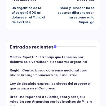
Post
Un argentino de 13
Boca y Huracán no se
navigation
años ganó 900 mil
sacaron diferencias en
dólares en el Mundial
su estreno en la
del Fortnite
Superliga
Entradas recientes
Martín Rapetti: “El trabajo que tenemos por
delante es diversificar la economía argentina”
Región Centro busca consenso nacional para
aliviar la carga financiera de la industria
Ley de desalojo exprés: las claves del proyecto
que avanza en el Congreso
Brasil no repondrá a su embajador y rebaja la
relación con Argentina por los insultos de Milei a