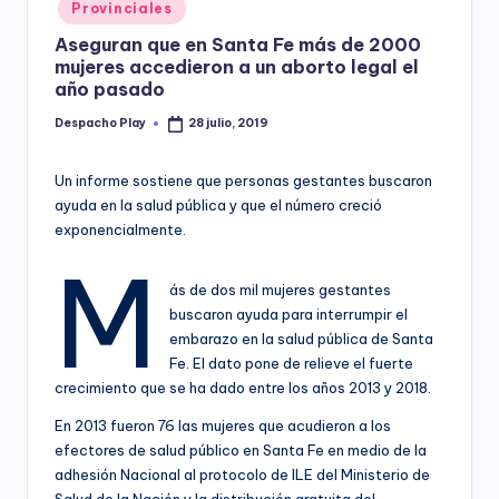
Posted
Provinciales
y
in
Aseguran que en Santa Fe más de 2000
mujeres accedieron a un aborto legal el
año pasado
Despacho Play
28 julio, 2019
Posted
by
Un informe sostiene que personas gestantes buscaron
ayuda en la salud pública y que el número creció
exponencialmente.
M
ás de dos mil mujeres gestantes
buscaron ayuda para interrumpir el
embarazo en la salud pública de Santa
Fe. El dato pone de relieve el fuerte
crecimiento que se ha dado entre los años 2013 y 2018.
En 2013 fueron 76 las mujeres que acudieron a los
efectores de salud público en Santa Fe en medio de la
adhesión Nacional al protocolo de ILE del Ministerio de
Salud de la Nación y la distribución gratuita del