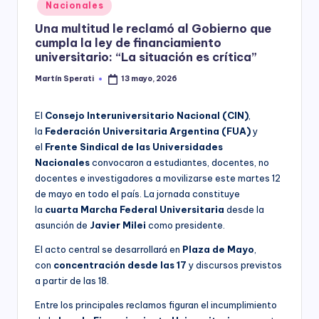
Posted
Nacionales
y
in
Una multitud le reclamó al Gobierno que
cumpla la ley de financiamiento
universitario: “La situación es crítica”
Martín Sperati
13 mayo, 2026
Posted
by
El
Consejo Interuniversitario Nacional (CIN)
,
la
Federación Universitaria Argentina (FUA)
y
el
Frente Sindical de las Universidades
Nacionales
convocaron a estudiantes, docentes, no
docentes e investigadores a movilizarse este martes 12
de mayo en todo el país. La jornada constituye
la
cuarta Marcha Federal Universitaria
desde la
asunción de
Javier Milei
como presidente.
El acto central se desarrollará en
Plaza de Mayo
,
con
concentración desde las 17
y discursos previstos
a partir de las 18.
Entre los principales reclamos figuran el incumplimiento