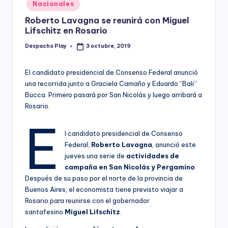
Posted
Nacionales
y
in
Roberto Lavagna se reunirá con Miguel
Lifschitz en Rosario
Despacho Play
3 octubre, 2019
Posted
by
El candidato presidencial de Consenso Federal anunció
una recorrida junto a Graciela Camaño y Eduardo “Bali”
Bucca. Primero pasará por San Nicolás y luego arribará a
Rosario.
E
l candidato presidencial de Consenso
Federal,
Roberto Lavagna
, anunció este
jueves una serie de
actividades de
campaña en San Nicolás y Pergamino
.
Después de su paso por el norte de la provincia de
Buenos Aires, el economista tiene previsto viajar a
Rosario para reunirse con el gobernador
santafesino
Miguel Lifschitz
.