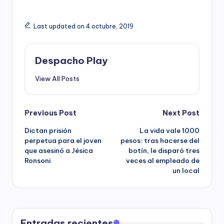
Last updated on 4 octubre, 2019
Despacho Play
View All Posts
Post
Previous Post
Next Post
Dictan prisión
La vida vale 1000
navigation
perpetua para el joven
pesos: tras hacerse del
que asesinó a Jésica
botín, le disparó tres
Ronsoni
veces al empleado de
un local
Entradas recientes