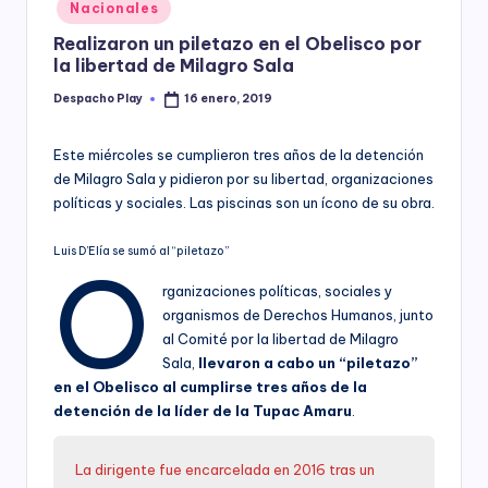
Posted
Nacionales
y
in
Realizaron un piletazo en el Obelisco por
la libertad de Milagro Sala
Despacho Play
16 enero, 2019
Posted
by
Este miércoles se cumplieron tres años de la detención
de Milagro Sala y pidieron por su libertad, organizaciones
políticas y sociales. Las piscinas son un ícono de su obra.
Luis D’Elía se sumó al “piletazo”
O
rganizaciones políticas, sociales y
organismos de Derechos Humanos, junto
al Comité por la libertad de Milagro
Sala,
llevaron a cabo un “piletazo”
en el Obelisco al cumplirse tres años de la
detención de la líder de la Tupac Amaru
.
La dirigente fue encarcelada en 2016 tras un