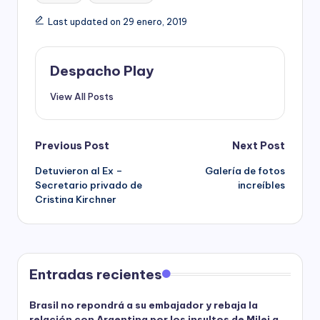
Last updated on 29 enero, 2019
Despacho Play
View All Posts
Post
Previous Post
Next Post
Detuvieron al Ex –
Galería de fotos
navigation
Secretario privado de
increíbles
Cristina Kirchner
Entradas recientes
Brasil no repondrá a su embajador y rebaja la
relación con Argentina por los insultos de Milei a