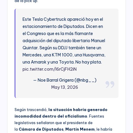
de la pick up.
Este Tesla Cybertruck apareció hoy en el
estacionamiento de Diputados. Dicen en
el Congreso que es la más flamante
adquisición del diputado libertario Manuel
Quintar. Según su DDJJ también tiene un
Mercedes, una KTM 1000, una Husqvarna,
una Amarok y una Toyota. No hay plata.
pic.twitter.com/l6rCjFH2iN
— Noe Barral Grigera (@nbg__)
May 13, 2026
Según trascendió,
la situación habría generado
incomodidad dentro del oficialismo
. Fuentes
legislativas señalaron que el presidente de
la
Cámara
de
Diputados
,
Martín
Menem
, le habría