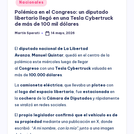
Posted
Nacionales
y
in
Polémica en el Congreso: un diputado
libertario llegó en una Tesla Cybertruck
de más de 100 mil dólares
Martín Sperati
14 mayo, 2026
Posted
by
El
diputado nacional de La Libertad
Avanza
,
Manuel
Quintar
, quedó en el centro de la
polémica este miércoles luego de llegar
al
Congreso
con una
Tesla Cybertruck
valuada en
más de
100.000 dólares
.
La
camioneta
eléctrica
, que llevaba un
ploteo
con
el
logo
del espacio libertario
, fue
estacionada
en
la
cochera
de la
Cámara
de Diputados
y rápidamente
se viralizó en redes sociales.
El
propio legislador confirmó que el vehículo es de
su propiedad
mediante una publicación en X, donde
escribió:
“A mi nombre, con la mía”
, junto a una imagen