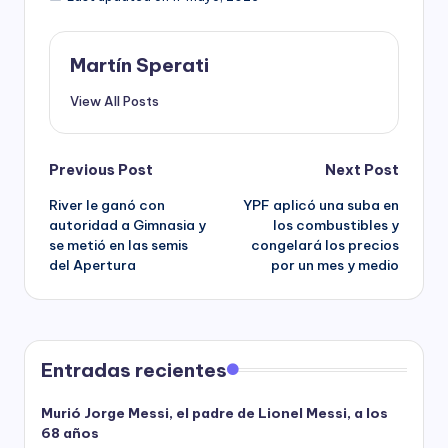
Martín Sperati
View All Posts
Post
Previous Post
Next Post
River le ganó con
YPF aplicó una suba en
navigation
autoridad a Gimnasia y
los combustibles y
se metió en las semis
congelará los precios
del Apertura
por un mes y medio
Entradas recientes
Murió Jorge Messi, el padre de Lionel Messi, a los
68 años