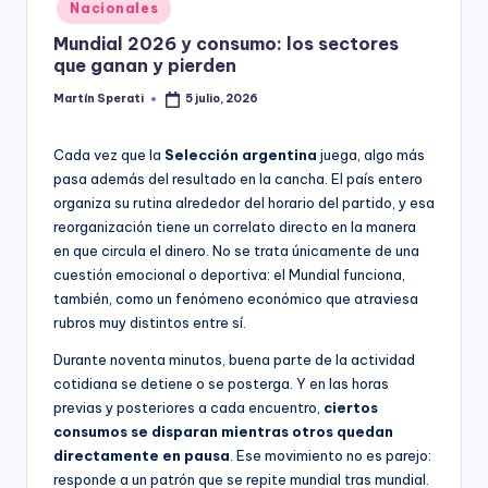
Posted
Nacionales
y
in
Mundial 2026 y consumo: los sectores
que ganan y pierden
Martín Sperati
5 julio, 2026
Posted
by
Cada vez que la
Selección argentina
juega, algo más
pasa además del resultado en la cancha. El país entero
organiza su rutina alrededor del horario del partido, y esa
reorganización tiene un correlato directo en la manera
en que circula el dinero. No se trata únicamente de una
cuestión emocional o deportiva: el Mundial funciona,
también, como un fenómeno económico que atraviesa
rubros muy distintos entre sí.
Durante noventa minutos, buena parte de la actividad
cotidiana se detiene o se posterga. Y en las horas
previas y posteriores a cada encuentro,
ciertos
consumos se disparan mientras otros quedan
directamente en pausa
. Ese movimiento no es parejo:
responde a un patrón que se repite mundial tras mundial.