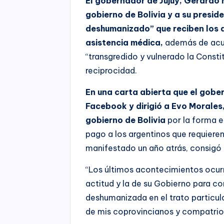
El gobernador de Jujuy, Gerardo M
gobierno de Bolivia y a su preside
deshumanizado” que reciben los 
asistencia médica,
además de acus
“transgredido y vulnerado la Consti
reciprocidad.
En una carta abierta que el gober
Facebook y dirigió a Evo Morales,
gobierno de Bolivia
por la forma e
pago a los argentinos que requieren
manifestado un año atrás, consigó
“Los últimos acontecimientos ocurr
actitud y la de su Gobierno para con
deshumanizada en el trato particul
de mis coprovincianos y compatrio