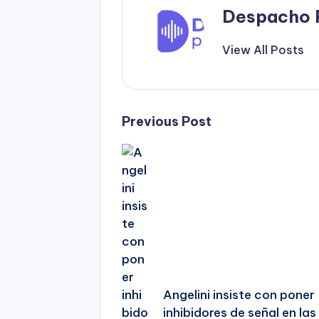
Despacho 
View All Posts
Post
Previous Post
navigation
Angelini insiste con poner
inhibidores de señal en las