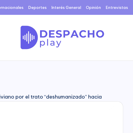
ernacionales
Deportes
Interés General
Opinión
Entrevistas
D
e
s
p
a
c