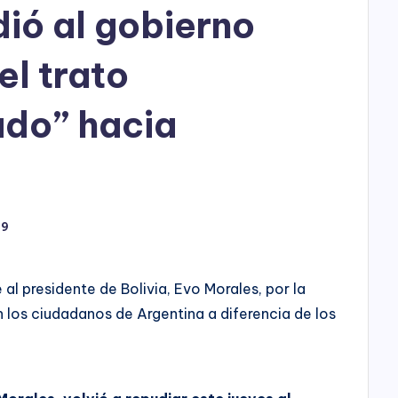
h
ió al gobierno
o
el trato
P
l
do” hacia
a
y
19
al presidente de Bolivia, Evo Morales, por la
 los ciudadanos de Argentina a diferencia de los