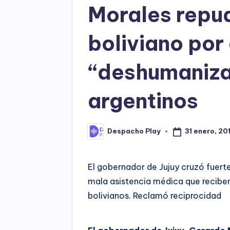
Morales repud
boliviano por 
“deshumaniza
argentinos
31 enero, 20
Despacho Play
Posted
by
El gobernador de Jujuy cruzó fuerte 
mala asistencia médica que reciben
bolivianos. Reclamó reciprocidad