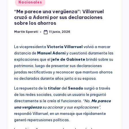
Posted
Nacionales
y
in
“Me parece una vergüenza”: Villarruel
cruzó a Adorni por sus declaraciones
sobre los ahorros
Martín Sperati
11 junio, 2026
Posted
by
La vicepresidenta
Victoria Villarruel
volvió a marcar
distancia de
Manuel Adorni
y cuestionó duramente las
explicaciones que el
jefe de Gabinete
brindó sobre su
patrimonio, luego de presentar sus declaraciones
juradas rectificativas y reconocer que mantuvo ahorros
no declarados durante años junto a su esposa.
La respuesta de la
titular
del
Senado
surgió a través
de las redes sociales, cuando un usuario le preguntó
directamente si le creía al funcionario.
“No.
Me parece
una vergüenza
su accionar y sus explicaciones”
,
respondió Villarruel, en un mensaje que rápidamente
generó repercusiones políticas.