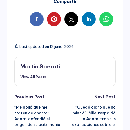
Compartir
Last updated on 12 junio, 2026
Martín Sperati
View All Posts
Post
Previous Post
Next Post
“Me dolió que me
“Quedó claro que no
navigation
traten de chorro”:
mintió”: Milei respaldó
Adorni defendió el
a Adorni tras sus
origen de su patrimonio
explicaciones sobre el