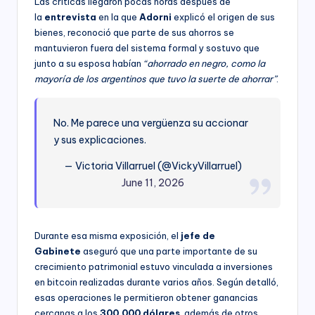
Las críticas llegaron pocas horas después de
la
entrevista
en la que
Adorni
explicó el origen de sus
bienes, reconoció que parte de sus ahorros se
mantuvieron fuera del sistema formal y sostuvo que
junto a su esposa habían
“ahorrado en negro, como la
mayoría de los argentinos que tuvo la suerte de ahorrar”
.
No. Me parece una vergüenza su accionar
y sus explicaciones.
— Victoria Villarruel (@VickyVillarruel)
June 11, 2026
Durante esa misma exposición, el
jefe de
Gabinete
aseguró que una parte importante de su
crecimiento patrimonial estuvo vinculada a inversiones
en bitcoin realizadas durante varios años. Según detalló,
esas operaciones le permitieron obtener ganancias
cercanas a los
300.000 dólares
, además de otros