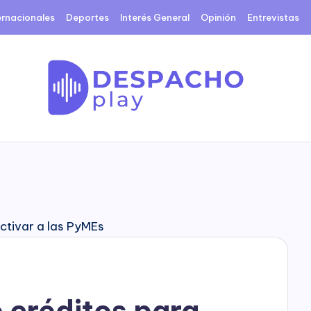
ernacionales
Deportes
Interés General
Opinión
Entrevistas
D
e
s
p
a
c
 créditos para