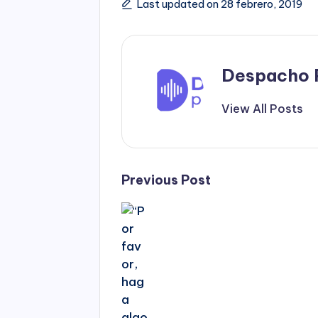
Last updated on 28 febrero, 2019
Despacho 
View All Posts
Post
Previous Post
navigation