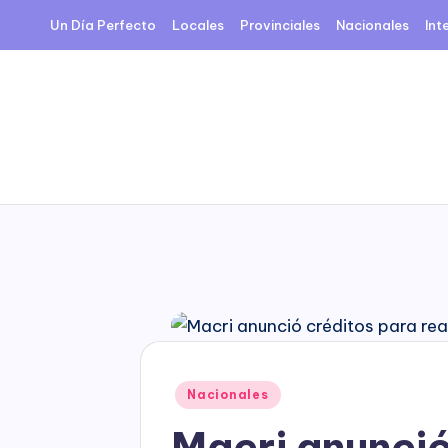
Un Día Perfecto
Locales
Provinciales
Nacionales
Int
Skip
to
content
Posted
Nacionales
in
Macri anunció