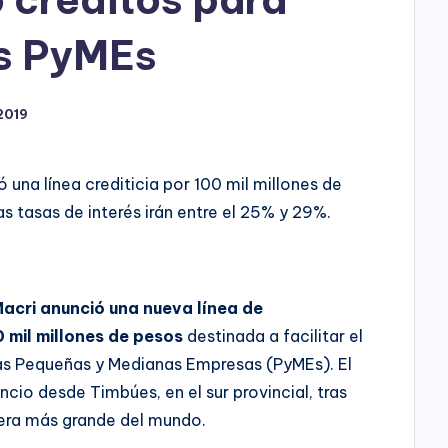
h
o
as PyMEs
P
2019
l
a
 una línea crediticia por 100 mil millones de
y
as tasas de interés irán entre el 25% y 29%.
Macri anunció una nueva línea de
 mil millones de pesos
destinada a facilitar el
las Pequeñas y Medianas Empresas (PyMEs). El
cio desde Timbúes, en el sur provincial, tras
ojera más grande del mundo.