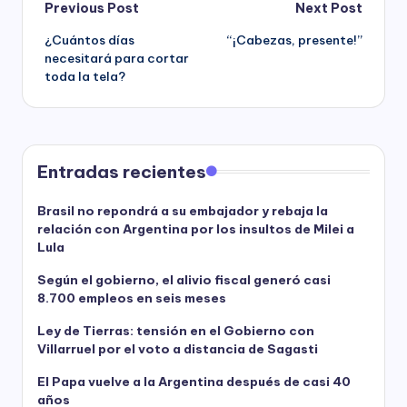
Post
Previous Post
Next Post
¿Cuántos días
“¡Cabezas, presente!”
navigation
necesitará para cortar
toda la tela?
Entradas recientes
Brasil no repondrá a su embajador y rebaja la
relación con Argentina por los insultos de Milei a
Lula
Según el gobierno, el alivio fiscal generó casi
8.700 empleos en seis meses
Ley de Tierras: tensión en el Gobierno con
Villarruel por el voto a distancia de Sagasti
El Papa vuelve a la Argentina después de casi 40
años