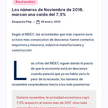
Posted
Nacionales
y
in
Los números de Noviembre de 2018,
marcan una caída del 7,5%
Despacho Play
25 enero, 2019
Posted
by
Según el INDEC, las actividades que más cayeron este
octavo mes consecutivo de descenso fueron comercio
mayorista y minorista, industria manufacturera y
construcción
L
as cifras del INDEC siguen dando la pauta
de que la economía está en descenso:
cuando parecía que ya se había visto lo
peor de la recesión, los números de
noviembre sorprendieron hasta a los más pesimistas.
Durante noviembre, la actividad económica cayó
7,5% respecto al mismo mes de 2017, afectada
principalmente por comercio mayorista y