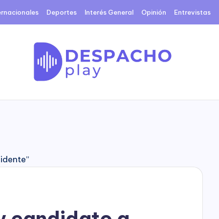
ernacionales
Deportes
Interés General
Opinión
Entrevistas
D
e
s
p
a
c
y candidato a