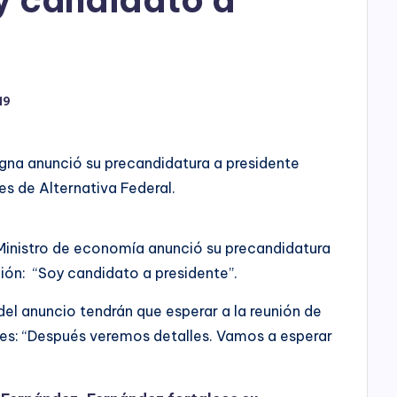
h
o
P
19
l
a
gna anunció su precandidatura a presidente
y
es de Alternativa Federal.
 Ministro de economía anunció su precandidatura
ión: “Soy candidato a presidente”.
del anuncio tendrán que esperar a la reunión de
les: “Después veremos detalles. Vamos a esperar