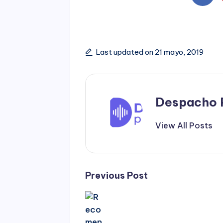
Last updated on 21 mayo, 2019
Despacho 
View All Posts
Post
Previous Post
navigation