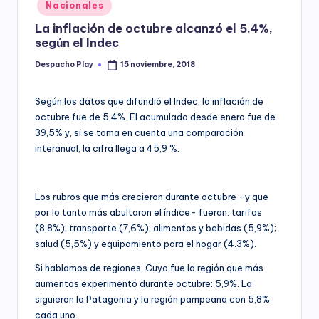
Posted
Nacionales
y
in
La inflación de octubre alcanzó el 5.4%,
según el Indec
Despacho Play
15 noviembre, 2018
Posted
by
Según los datos que difundió el Indec, la inflación de
octubre fue de 5,4%. El acumulado desde enero fue de
39,5% y, si se toma en cuenta una comparación
interanual, la cifra llega a 45,9 %.
Los rubros que más crecieron durante octubre -y que
por lo tanto más abultaron el índice- fueron: tarifas
(8,8%); transporte (7,6%); alimentos y bebidas (5,9%);
salud (5,5%) y equipamiento para el hogar (4.3%).
Si hablamos de regiones, Cuyo fue la región que más
aumentos experimentó durante octubre: 5,9%. La
siguieron la Patagonia y la región pampeana con 5,8%
cada uno.