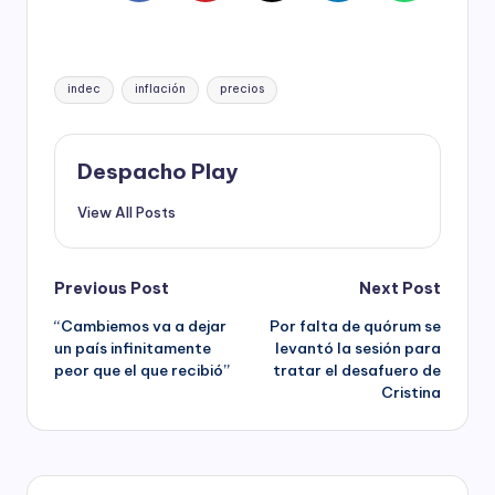
Tags:
indec
inflación
precios
Despacho Play
View All Posts
Post
Previous Post
Next Post
“Cambiemos va a dejar
Por falta de quórum se
navigation
un país infinitamente
levantó la sesión para
peor que el que recibió”
tratar el desafuero de
Cristina