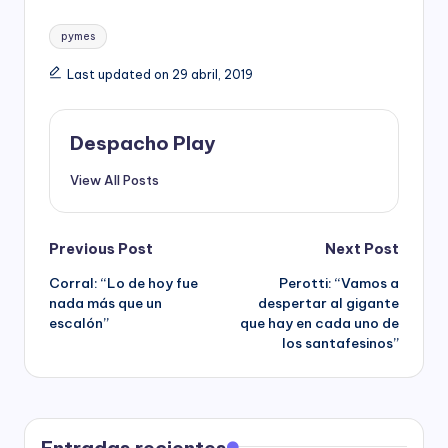
Tags:
pymes
Last updated on 29 abril, 2019
Despacho Play
View All Posts
Post
Previous Post
Next Post
Corral: “Lo de hoy fue
Perotti: “Vamos a
navigation
nada más que un
despertar al gigante
escalón”
que hay en cada uno de
los santafesinos”