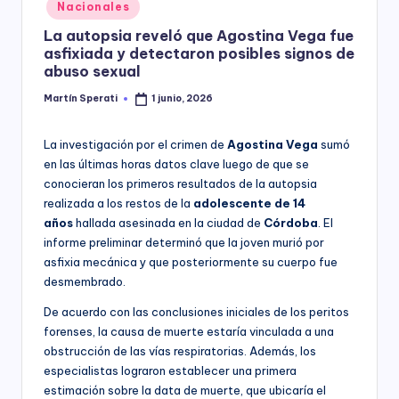
Posted
Nacionales
y
in
La autopsia reveló que Agostina Vega fue
asfixiada y detectaron posibles signos de
abuso sexual
Martín Sperati
1 junio, 2026
Posted
by
La investigación por el crimen de
Agostina Vega
sumó
en las últimas horas datos clave luego de que se
conocieran los primeros resultados de la autopsia
realizada a los restos de la
adolescente de 14
años
hallada asesinada en la ciudad de
Córdoba
. El
informe preliminar determinó que la joven murió por
asfixia mecánica y que posteriormente su cuerpo fue
desmembrado.
De acuerdo con las conclusiones iniciales de los peritos
forenses, la causa de muerte estaría vinculada a una
obstrucción de las vías respiratorias. Además, los
especialistas lograron establecer una primera
estimación sobre la data de muerte, que ubicaría el