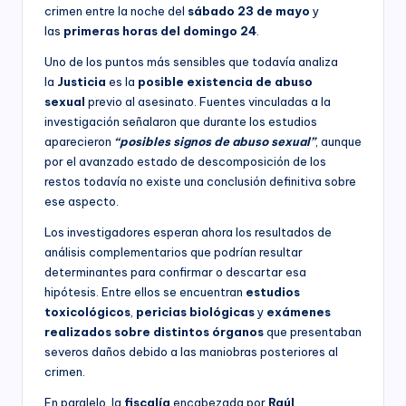
crimen entre la noche del
sábado 23 de mayo
y
las
primeras horas del domingo 24
.
Uno de los puntos más sensibles que todavía analiza
la
Justicia
es la
posible
existencia
de abuso
sexual
previo al asesinato. Fuentes vinculadas a la
investigación señalaron que durante los estudios
aparecieron
“posibles signos de abuso sexual”
, aunque
por el avanzado estado de descomposición de los
restos todavía no existe una conclusión definitiva sobre
ese aspecto.
Los investigadores esperan ahora los resultados de
análisis complementarios que podrían resultar
determinantes para confirmar o descartar esa
hipótesis. Entre ellos se encuentran
estudios
toxicológicos
,
pericias biológicas
y
exámenes
realizados sobre distintos órganos
que presentaban
severos daños debido a las maniobras posteriores al
crimen.
En paralelo, la
fiscalía
encabezada por
Raúl