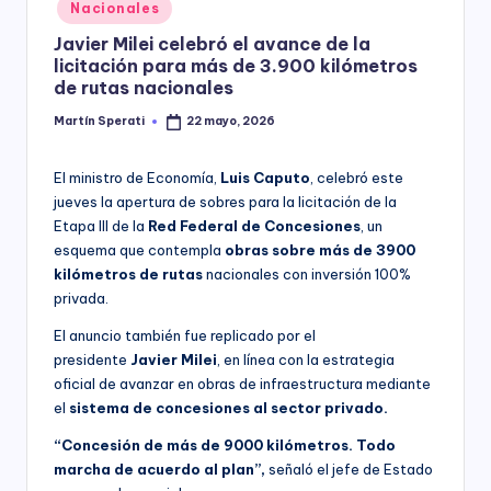
Posted
Nacionales
y
in
Javier Milei celebró el avance de la
licitación para más de 3.900 kilómetros
de rutas nacionales
Martín Sperati
22 mayo, 2026
Posted
by
El ministro de Economía,
Luis Caputo
, celebró este
jueves la apertura de sobres para la licitación de la
Etapa III de la
Red Federal de Concesiones
, un
esquema que contempla
obras sobre más de 3900
kilómetros de rutas
nacionales con inversión 100%
privada.
El anuncio también fue replicado por el
presidente
Javier Milei
, en línea con la estrategia
oficial de avanzar en obras de infraestructura mediante
el
sistema de concesiones al sector privado.
“Concesión de más de 9000 kilómetros. Todo
marcha de acuerdo al plan”,
señaló el jefe de Estado