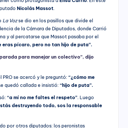
 tener como protagonista a
Elisa Carrió
. En este
diputado
Nicolás Massot
.
io
La Voz
se dio en los pasillos que divide el
dencia de la Cámara de Diputados, donde Carrió
a y al percatarse que Massot pasaba por el
 eras pícaro, pero no tan hijo de puta”.
parada para manejar un colectivo”, dijo
del PRO se acercó y le preguntó:
“¿cómo me
no se quedó callada e insistió:
“hijo de puta”.
só:
“a mí no me faltes el respeto”
. Luego
estás destruyendo todo, sos la responsable
do por otros diputados: los peronistas