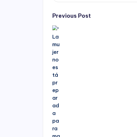
Post
Previous Post
navigation