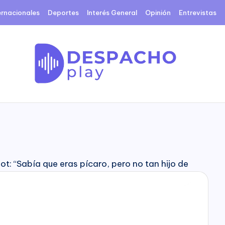
ernacionales
Deportes
Interés General
Opinión
Entrevistas
D
e
s
p
a
c