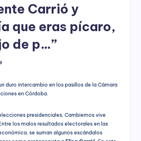
h
ente Carrió y
o
a que eras pícaro,
P
l
ijo de p…”
a
9
y
 un duro intercambio en los pasillos de la Cámara
cciones en Córdoba.
elecciones presidenciales, Cambiemos vive
ntre los malos resultados electorales en las
is económica, se suman algunos escándalos