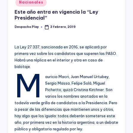
Posted
Nacionales
y
in
Este año entra en vigencia la “Ley
Presidencial”
Despacho Play
3 febrero, 2019
Posted
by
La Ley 27.337, sancionada en 2016, se aplicará por
primera vez sobre los candidatos que superen las PASO.
Habrá una réplica en el interior y otra en caso de
balotaje.
M
auricio Macri, Juan Manuel Urtubey,
Sergio Massa, Felipe Solá, Miguel
Pichetto, quizá Cristina Kirchner. Son
varios los nombres anotados en la
todavía verde grilla de candidatos a la Presidencia. Pero
a pesar de las diferencias que mantienen unos y otros,
hay algo que los iguala: todos deberán someterse este
año, por primera vez en la historia argentina, a un debate
público y obligatorio regulado por ley.