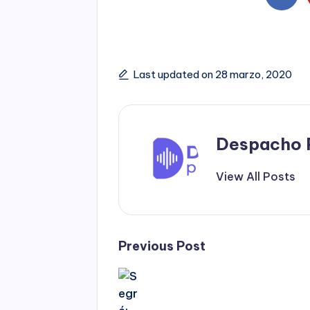
Last updated on 28 marzo, 2020
Despacho 
View All Posts
Post
Previous Post
navigation