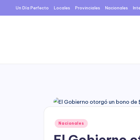
Un Día Perfecto
Locales
Provinciales
Nacionales
Int
Skip
to
content
Posted
Nacionales
in
El Gobierno o