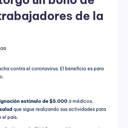
h
o
trabajadores de la
P
l
a
020
y
ucha contra el coronavirus. El beneficio es para
o.
ignación estímulo
de $5.000
a médicos,
 salud
que sigue realizando sus actividades para
 el país.