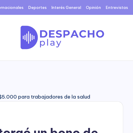
ernacionales
Deportes
Interés General
Opinión
Entrevistas
D
e
s
p
a
c
torgó un bono de