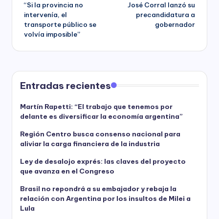
“Si la provincia no
José Corral lanzó su
navigation
intervenía, el
precandidatura a
transporte público se
gobernador
volvía imposible”
Entradas recientes
Martín Rapetti: “El trabajo que tenemos por
delante es diversificar la economía argentina”
Región Centro busca consenso nacional para
aliviar la carga financiera de la industria
Ley de desalojo exprés: las claves del proyecto
que avanza en el Congreso
Brasil no repondrá a su embajador y rebaja la
relación con Argentina por los insultos de Milei a
Lula