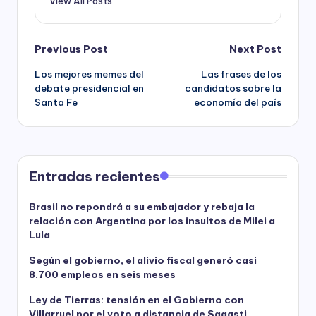
View All Posts
Post
Previous Post
Next Post
Los mejores memes del
Las frases de los
navigation
debate presidencial en
candidatos sobre la
Santa Fe
economía del país
Entradas recientes
Brasil no repondrá a su embajador y rebaja la
relación con Argentina por los insultos de Milei a
Lula
Según el gobierno, el alivio fiscal generó casi
8.700 empleos en seis meses
Ley de Tierras: tensión en el Gobierno con
Villarruel por el voto a distancia de Sagasti