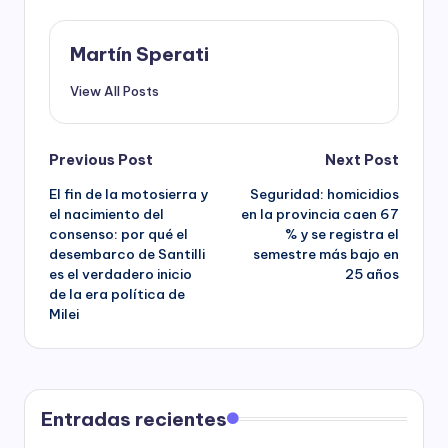
Martín Sperati
View All Posts
Post
Previous Post
Next Post
El fin de la motosierra y
Seguridad: homicidios
navigation
el nacimiento del
en la provincia caen 67
consenso: por qué el
% y se registra el
desembarco de Santilli
semestre más bajo en
es el verdadero inicio
25 años
de la era política de
Milei
Entradas recientes