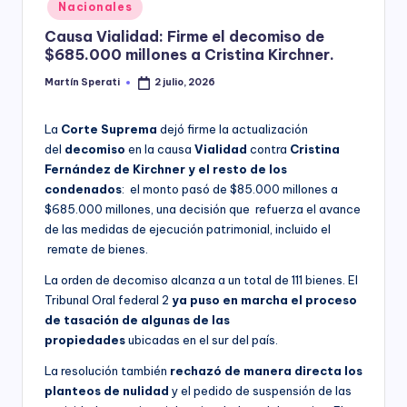
Posted
Nacionales
y
in
Causa Vialidad: Firme el decomiso de
$685.000 millones a Cristina Kirchner.
Martín Sperati
2 julio, 2026
Posted
by
La
Corte Suprema
dejó firme la actualización
del
decomiso
en la causa
Vialidad
contra
Cristina
Fernández de Kirchner y el resto de los
condenados
: el monto pasó de $85.000 millones a
$685.000 millones, una decisión que refuerza el avance
de las medidas de ejecución patrimonial, incluido el
remate de bienes.
La orden de decomiso alcanza a un total de 111 bienes. El
Tribunal Oral federal 2
ya puso en marcha el proceso
de tasación de algunas de las
propiedades
ubicadas en el sur del país.
La resolución también
rechazó de manera directa los
planteos de nulidad
y el pedido de suspensión de las