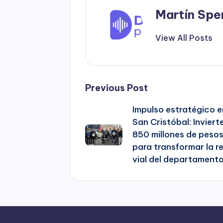
Martín Spe
View All Posts
Post
Previous Post
Impulso estratégico e
navigation
San Cristóbal: Inviert
850 millones de peso
para transformar la r
vial del departament