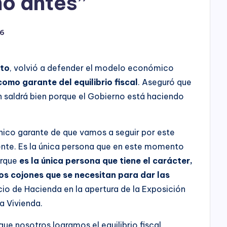
ho antes”
26
uto
, volvió a defender el modelo económico
 como garante del equilibrio fiscal
. Aseguró que
n saldrá bien porque el Gobierno está haciendo
nico garante de que vamos a seguir por este
ente. Es la única persona que en este momento
orque
es la única persona que tiene el carácter,
los cojones que se necesitan para dar las
lacio de Hacienda en la apertura de la Exposición
a Vivienda.
e nosotros logramos el equilibrio fiscal,