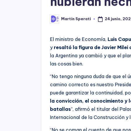
hubieran hec
24 junio, 20
Martín Sperati
Posted
by
El ministro de Economía,
Luis Cap
y
resaltó la figura de Javier Milei
la Argentina ya cambió y que el pla
las cosas bien.
“No tengo ninguna duda de que el ú
camino correcto es nuestro Presid
puede garantizar la continuidad, p
la convicción, el conocimiento y 
batallas
”, afirmó el titular del Pa
Internacional de la Construcción y l
“No se coman el cuento de que porqu