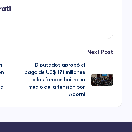
rati
Next Post
n
Diputados aprobó el
en
pago de US$ 171 millones
s
a los fondos buitre en
ed
medio de la tensión por
o
Adorni