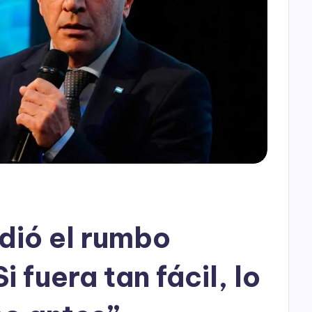
h
o
P
l
a
y
dió el rumbo
 fuera tan fácil, lo