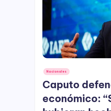
Posted
Nacionales
in
Caputo defen
económico: “Si