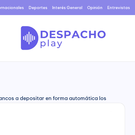
ernacionales
Deportes
Interés General
Opinión
Entrevistas
D
e
s
p
a
c