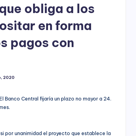
h
que obliga a los
o
ositar en forma
P
l
os pagos con
a
y
e, 2020
El Banco Central fijaría un plazo no mayor a 24.
ymes.
i por unanimidad el proyecto que establece la