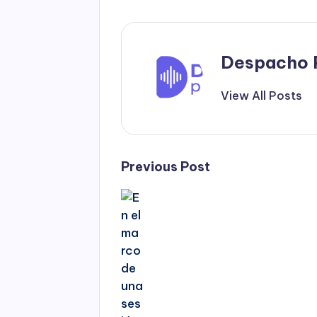
Despacho 
View All Posts
Post
Previous Post
navigation