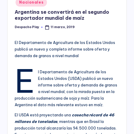
Posted
Nacionales
y
in
Argentina se convertirá en el segundo
exportador mundial de maíz
Despacho Play
11 marzo, 2019
Posted
by
El Departamento de Agricultura de los Estados Unidos
publicó un nuevo y completo informe sobre oferta y
demanda de granos a nivel mundial
E
l Departamento de Agricultura de los
Estados Unidos (USDA) publicó un nuevo
informe sobre oferta y demanda de granos
a nivel mundial, con la mirada puesta en la
producción sudamericana de soja y maíz. Para la
Argentina el dato más relevante estuvo en maíz.
El USDA está proyectando una
cosecha récord de 46
millones de toneladas
, mientras que en Brasil la
producción total alcanzaría las 94.500.000 toneladas.