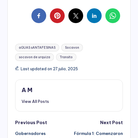
Tags:
aGUAS sANTAFESINAS
Socavon
socavon de urquiza
Transito
Last updated on 27 julio, 2025
A M
View All Posts
Post
Previous Post
Next Post
Gobernadores
Fórmula 1: Comenzaron
navigation