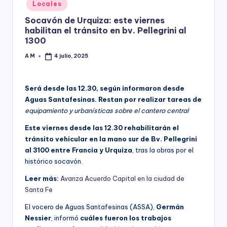
Posted
Locales
y
in
Socavón de Urquiza: este viernes
habilitan el tránsito en bv. Pellegrini al
1300
A M
4 julio, 2025
Posted
by
Será desde las 12.30, según informaron desde
Aguas Santafesinas. Restan por realizar tareas de
equipamiento y urbanísticas sobre el cantero central
Este viernes desde las 12.30 rehabilitarán el
tránsito vehicular en la mano sur de Bv. Pellegrini
al 3100 entre Francia y Urquiza
, tras la obras por el
histórico socavón.
Leer más:
Avanza Acuerdo Capital en la ciudad de
Santa Fe
El vocero de Aguas Santafesinas (ASSA),
Germán
Nessier
, informó
cuáles fueron los trabajos