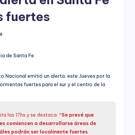
h
o
 fuertes
P
19
l
a
cia de Santa Fe
y
o Nacional emitió un alerta, este Jueves por la
rmentas fuertes para el sur y el centro de la
sta las 17hs y se destaca:
“Se prevé que
ves comiencen a desarrollarse áreas de
áles podrán ser localmente fuertes