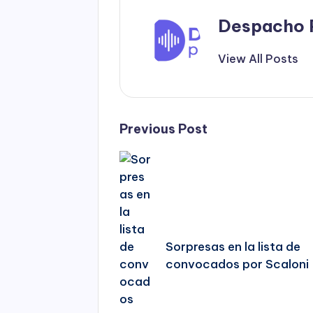
Despacho 
View All Posts
Post
Previous Post
navigation
Sorpresas en la lista de
convocados por Scaloni