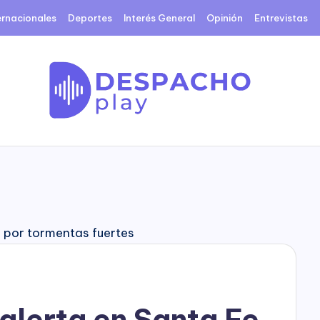
ernacionales
Deportes
Interés General
Opinión
Entrevistas
D
e
s
p
a
c
 alerta en Santa Fe