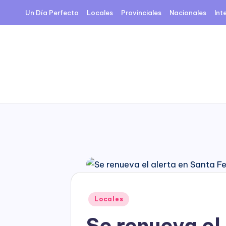
Un Día Perfecto
Locales
Provinciales
Nacionales
Int
Skip
to
content
Posted
Locales
in
Se renueva el