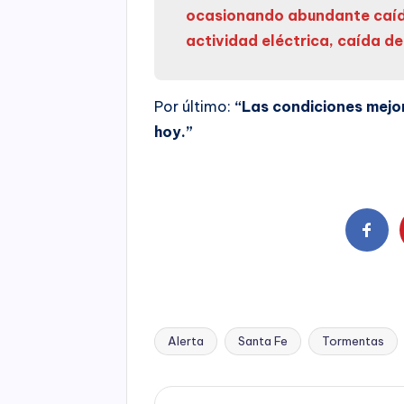
ocasionando abundante caída
actividad eléctrica, caída d
Por último:
“Las condiciones mejor
hoy.”
Alerta
Santa Fe
Tormentas
Tags: