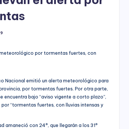
h
o
entas
P
19
l
a
a meteorológico por tormentas fuertes, con
y
co Nacional emitió un alerta meteorológico para
 provincia, por tormentas fuertes. Por otra parte,
se encuentra bajo “aviso vigente a corto plazo”,
por “tormentas fuertes, con lluvias intensas y
ad amaneció con 24°, que llegarán a los 31°