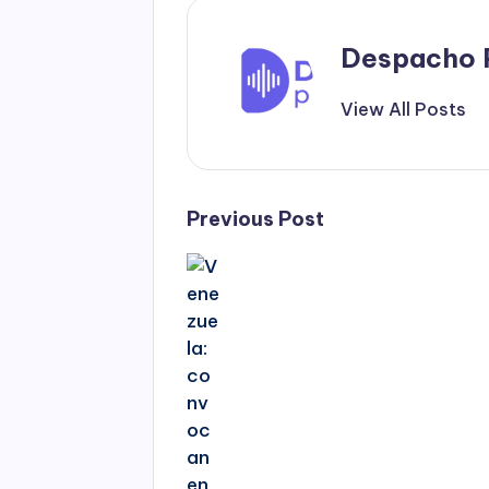
Despacho 
View All Posts
Post
Previous Post
navigation