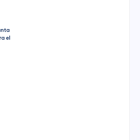
anta
a el