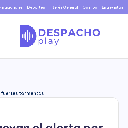
ernacionales
Deportes
Interés General
Opinión
Entrevistas
D
e
s
p
a
c
uevan el alerta por