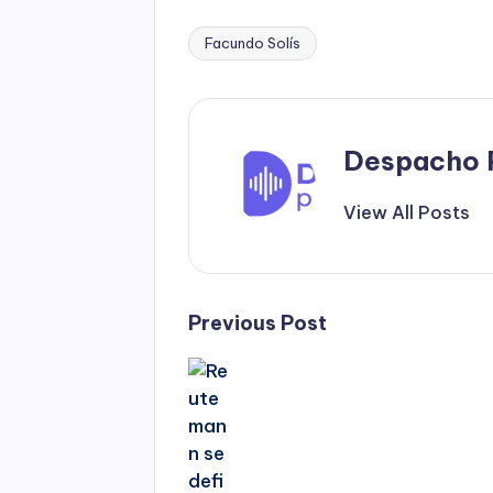
Facundo Solís
Tags:
Despacho 
View All Posts
Post
Previous Post
navigation