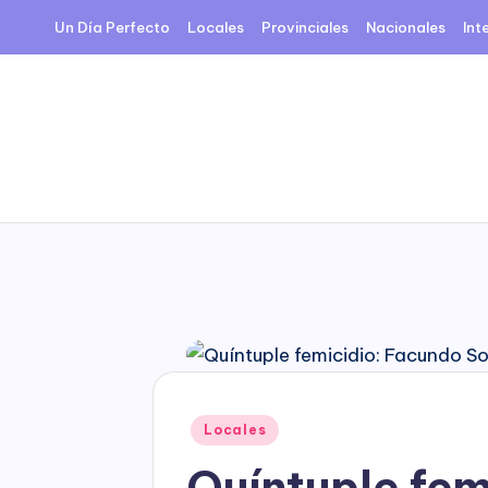
Un Día Perfecto
Locales
Provinciales
Nacionales
Int
Skip
to
content
Posted
Locales
in
Quíntuple fem