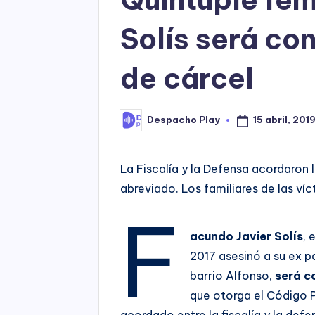
Solís será c
de cárcel
15 abril, 201
Despacho Play
Posted
by
La Fiscalía y la Defensa acordaron
abreviado. Los familiares de las víc
F
acundo Javier Solís
, 
2017 asesinó a su ex pa
barrio Alfonso,
será c
que otorga el Código 
acordado entre la fiscalía y la def