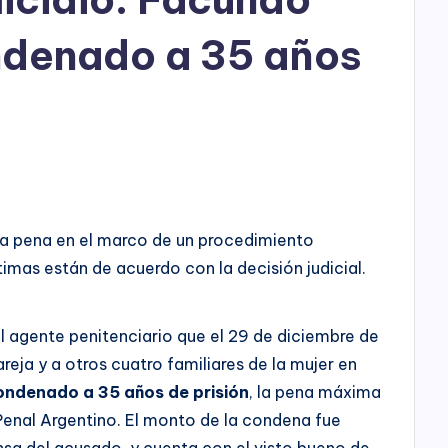
h
o
ondenado a 35 años
P
l
a
9
y
 la pena en el marco de un procedimiento
timas están de acuerdo con la decisión judicial.
el agente penitenciario que el 29 de diciembre de
reja y a otros cuatro familiares de la mujer en
ondenado a 35 años de prisión
, la pena máxima
Penal Argentino. El monto de la condena fue
ensa del acusado, y cuenta con el visto bueno de