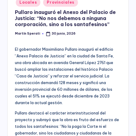
Posted
Locales
Provinciales
y
in
Pullaro inauguró el Anexo del Palacio de
Justicia: “No nos debemos a ninguna
corporación, sino a los santafesinos”
Martín Sperati
30 junio, 2026
Posted
by
El gobernador Maximiliano Pullaro inauguró el edificio
“Anexo Palacio de Justicia” en la ciudad de Santa Fe,
una obra ubicada en avenida General López 2761 que
buscó ampliar las instalaciones del histórico Palacio
“Casa de Justicia” y reforzar el servicio judicial. La
construcción demandó 128 meses y significó una
inversión provincial de 60 millones de dólares, de los
cuales el 51% se ejecutó desde diciembre de 2023
durante la actual gestión.
Pullaro destacó el carácter interinstitucional del
proyecto y subrayó que la obra es fruto del esfuerzo de
todos los santafesinos: “No la paga la Corte ni el
gobernador, sino los ciudadanos y ciudadanas de la