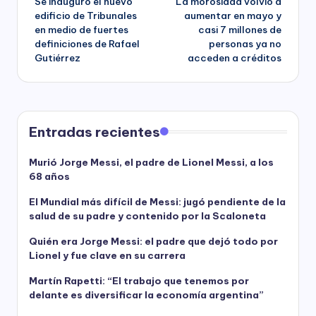
Se inauguró el nuevo
La morosidad volvió a
navigation
edificio de Tribunales
aumentar en mayo y
en medio de fuertes
casi 7 millones de
definiciones de Rafael
personas ya no
Gutiérrez
acceden a créditos
Entradas recientes
Murió Jorge Messi, el padre de Lionel Messi, a los
68 años
El Mundial más difícil de Messi: jugó pendiente de la
salud de su padre y contenido por la Scaloneta
Quién era Jorge Messi: el padre que dejó todo por
Lionel y fue clave en su carrera
Martín Rapetti: “El trabajo que tenemos por
delante es diversificar la economía argentina”