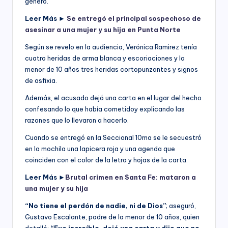
género.
Leer Más ►
Se entregó el principal sospechoso de
asesinar a una mujer y su hija en Punta Norte
Según se revelo en la audiencia, Verónica Ramirez tenía
cuatro heridas de arma blanca y escoriaciones y la
menor de 10 años tres heridas cortopunzantes y signos
de asfixia.
Además, el acusado dejó una carta en el lugar del hecho
confesando lo que había cometidoy explicando las
razones que lo llevaron a hacerlo.
Cuando se entregó en la Seccional 10ma se le secuestró
en la mochila una lapicera roja y una agenda que
coinciden con el color de la letra y hojas de la carta.
Leer Más ►
Brutal crimen en Santa Fe: mataron a
una mujer y su hija
“No tiene el perdón de nadie, ni de Dios”
; aseguró,
Gustavo Escalante, padre de la menor de 10 años, quien
detalló:
“Fue increíble, dejó una carta y dijo que no