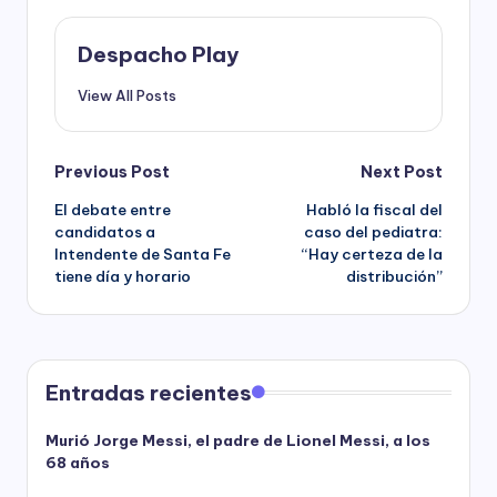
Despacho Play
View All Posts
Post
Previous Post
Next Post
El debate entre
Habló la fiscal del
navigation
candidatos a
caso del pediatra:
Intendente de Santa Fe
“Hay certeza de la
tiene día y horario
distribución”
Entradas recientes
Murió Jorge Messi, el padre de Lionel Messi, a los
68 años