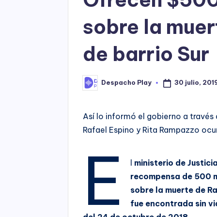
sobre la muer
de barrio Sur
30 julio, 201
Despacho Play
Posted
by
Así lo informó el gobierno a través 
Rafael Espino y Rita Rampazzo ocur
E
l
ministerio de Justic
recompensa de 500 m
sobre la muerte de Ra
fue encontrada sin vi
del 24 de octubre de 2018.