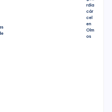
as
de