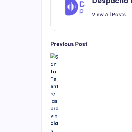
Despacho 
View All Posts
Post
Previous Post
navigation