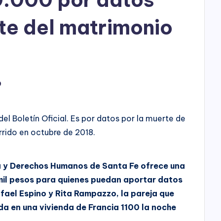
h
o
te del matrimonio
P
l
a
9
y
del Boletín Oficial. Es por datos por la muerte de
rido en octubre de 2018.
ia y Derechos Humanos de Santa Fe ofrece una
il pesos para quienes puedan aportar datos
fael Espino y Rita Rampazzo, la pareja que
da en una vivienda de Francia 1100 la noche