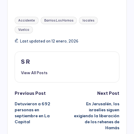
Tags:
Accidente
Barrios Los Hornos
locales
Vuelco
Last updated on 12 enero, 2026
S R
View All Posts
Post
Previous Post
Next Post
Detuvieron a 692
En Jerusalén, los
navigation
personas en
israelíes siguen
septiembre en La
exigiendo la liberación
Capital
de los rehenes de
Hamás