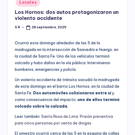
Posted
Locales
y
in
Los Hornos: dos autos protagonizaron un
violento accidente
S R
28 septiembre, 2025
Posted
by
Ocurrió este domingo alrededor de las 5 de la
madrugada en la intersección de Saavedra e Huergo, en
la ciudad de Santa Fe. Uno de los vehículos terminó
volcado y hubo daños en la vía pública. Intervinieron
bomberos, emergencias y policía.
Un violento accidente de tránsito sacudió la madrugada
de este domingo en el barrio Los Hornos, en la ciudad de
Santa Fe.
Dos automóviles colisionaron entre sí
y,
como consecuencia del impacto,
uno de ellos terminó
volcado sobre la calzada.
Leer también:
Santa Rosa de Lima: Prisión preventiva
para cinco personas por venta de drogas
El siniestro ocurrió cerca de las 5 en la esquina de calles