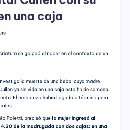
h
o
en una caja
P
2019
l
a
criatura se golpeó al nacer en el contexto de un
y
 investiga la muerte de una beba, cuya madre
 Cullen ya sin vida en una caja este fin de semana.
acenta. El embarazo había llegado a término pero
troles.
lo Poletti, precisó que
la mujer ingresó al
as 4.30 de la madrugada con dos cajas: en una