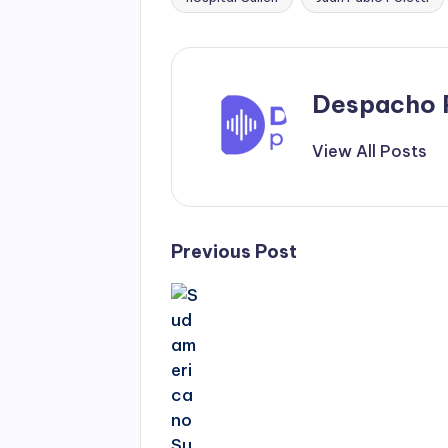
Tags:
Despacho 
View All Posts
Post
Previous Post
navigation