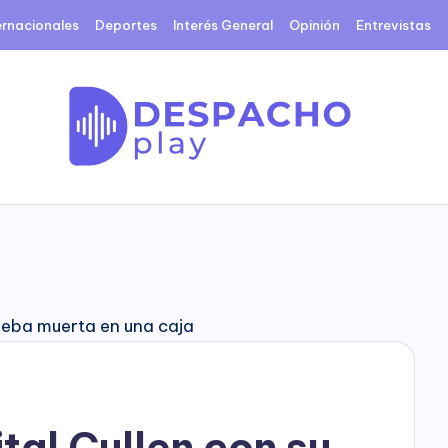
ernacionales
Deportes
Interés General
Opinión
Entrevistas
D
e
s
p
a
c
tal Cullen con su